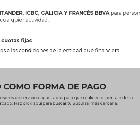
TANDER, ICBC, GALICIA Y FRANCÉS BBVA
para person
 cualquier actividad.
 cuotas fijas
os a las condiciones de la entidad que financiera.
 COMO FORMA DE PAGO
sores de servicio capacitados para que realicen el peritaje de tu
mercado. Haz
click aquí
para buscar tu Sucursal más cercana.