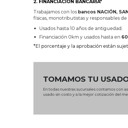
2. FINANCIACIÓN BANCARIA*
Trabajamos con los
bancos NACIÓN, SAN
físicas, monotributistas y responsables de
Usados hasta 10 años de antiguedad.
Financiación 0km y usados hasta en
60
*El porcentaje y la aprobación están sujet
TOMAMOS TU USADO
En todas nuestras sucursales contamos con ase
usado sin costo y a la mejor cotización del 